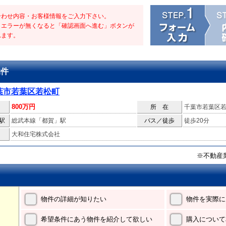
合わせ内容・お客様情報をご入力下さい。
・エラーが無くなると「確認画面へ進む」ボタンが
れます。
物件
葉市若葉区若松町
800万円
所 在
千葉市若葉区
駅
総武本線「都賀」駅
バス／徒歩
徒歩20分
大和住宅株式会社
※不動産
物件の詳細が知りたい
物件を実際に
希望条件にあう物件を紹介して欲しい
購入について