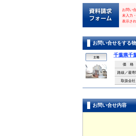
お問い
未入力
表示さ
お問い合せをする
千葉県千
価 格
路線／最寄
取扱会社
お問い合せ内容