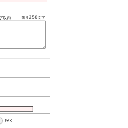
250
字以内
残り
文字
FAX